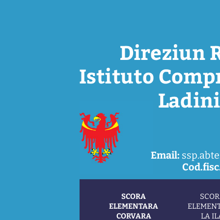
Email:
ssp.abte
Cod.fisc.
SCORA
SCOR
ELEMENTARA
ELEMEN
CORVARA
LA IL