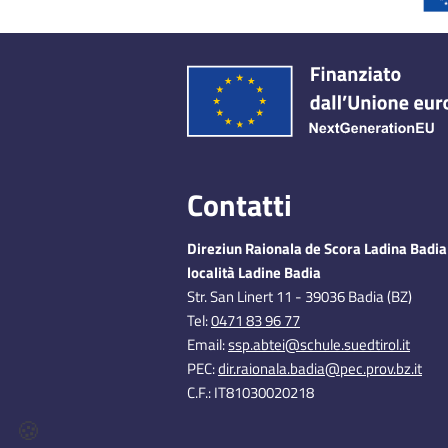
Contatti
Direziun Raionala de Scora Ladina Badia 
località Ladine Badia
​Str. San Linert 11 - 39036 Badia (BZ)
Tel:
0471 83 96 77
Email:
ssp.abtei@schule.suedtirol.it
PEC:
dir.raionala.badia@pec.prov.bz.it
C.F.: IT81030020218
🍪