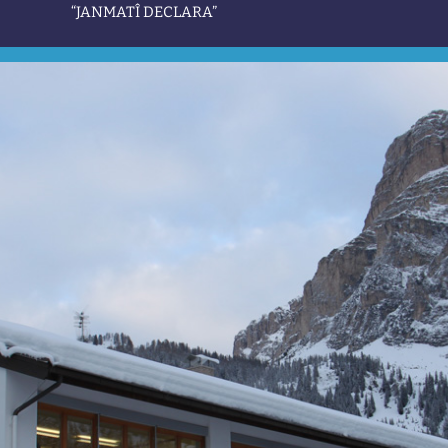
“JANMATÎ DECLARA”