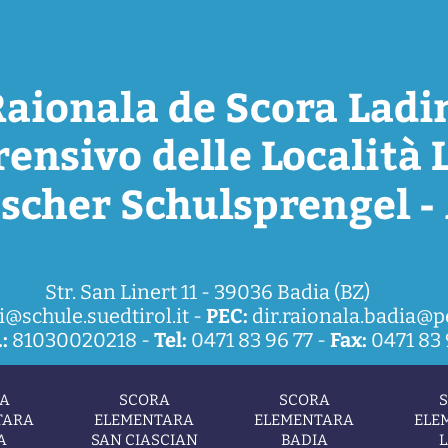
Str. San Linert 11 - 39036 Badia (BZ)
i@schule.suedtirol.it
-
PEC:
dir.raionala.badia@pe
:
81030020218 -
Tel:
0471 83 96 77 -
Fax:
0471 83 
A
SCORA
SCORA
TARA
ELEMENTARA
ELEMENTARA
ELE
A
SAN CIASCIAN
BADIA
L