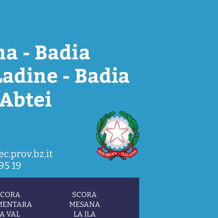
c.prov.bz.it
95 19
SCORA
SCORA
MENTARA
MESANA
A VAL
LA ILA