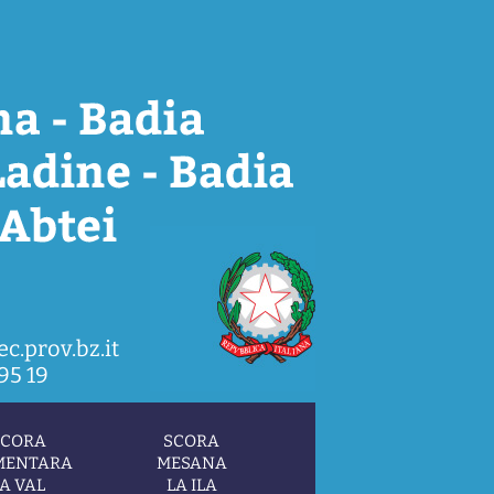
c.prov.bz.it
95 19
SCORA
SCORA
MENTARA
MESANA
A VAL
LA ILA