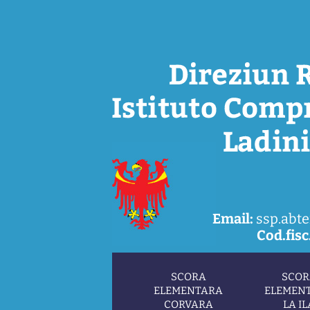
Email:
ssp.abte
Cod.fisc.
SCORA
SCOR
ELEMENTARA
ELEMEN
CORVARA
LA IL