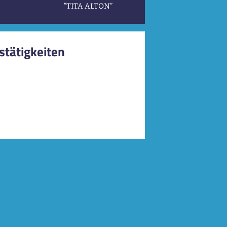
“TITA ALTON”
stätigkeiten