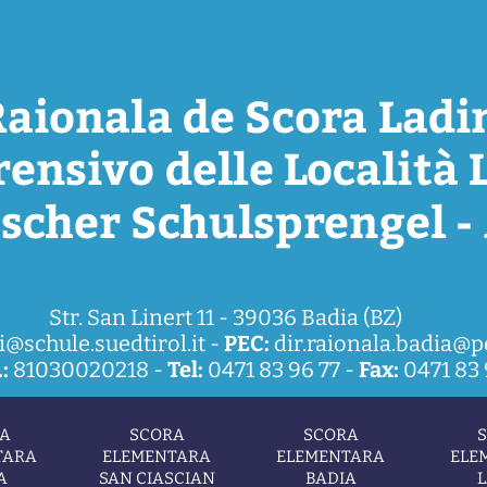
Str. San Linert 11 - 39036 Badia (BZ)
i@schule.suedtirol.it
-
PEC:
dir.raionala.badia@pe
:
81030020218 -
Tel:
0471 83 96 77 -
Fax:
0471 83 
A
SCORA
SCORA
TARA
ELEMENTARA
ELEMENTARA
ELE
A
SAN CIASCIAN
BADIA
L