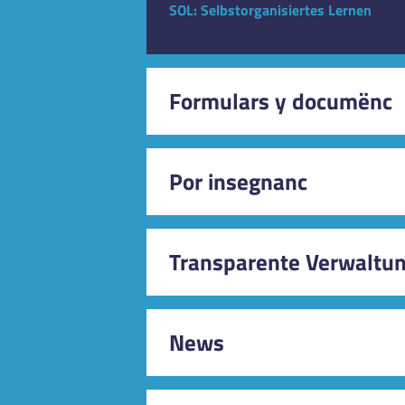
SOL: Selbstorganisiertes Lernen
Formulars y documënc
Schulkalender
Por insegnanc
Iscrizione degli alunni
Trasport di scolars
Transparente Verwaltu
Locali scolastici
Materiale didattico nella SM
News
Rahmenrichtlinien des Landes für die
Schulen