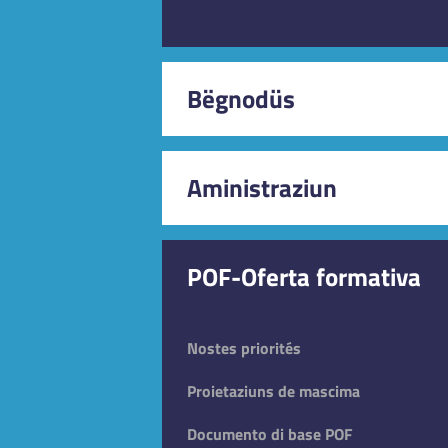
Bëgnodüs
Aministraziun
Diretur, Secretariat, Orar al publich
POF-Oferta formativa
Nostes priorités
Proietaziuns de mascima
Documento di base POF