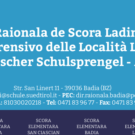
Str. San Linert 11 - 39036 Badia (BZ)
i@schule.suedtirol.it
-
PEC:
dir.raionala.badia@pe
:
81030020218 -
Tel:
0471 83 96 77 -
Fax:
0471 83 
A
SCORA
SCORA
TARA
ELEMENTARA
ELEMENTARA
ELE
A
SAN CIASCIAN
BADIA
L