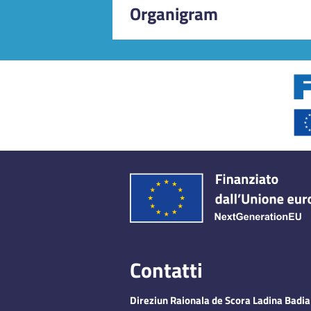
Organigram
Udienze insegnanti SE+SM
Contatti
Direziun Raionala de Scora Ladina Badia 