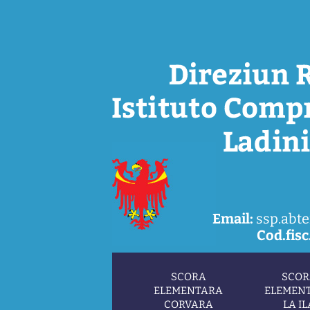
Email:
ssp.abte
Cod.fisc.
SCORA
SCOR
ELEMENTARA
ELEMEN
CORVARA
LA IL