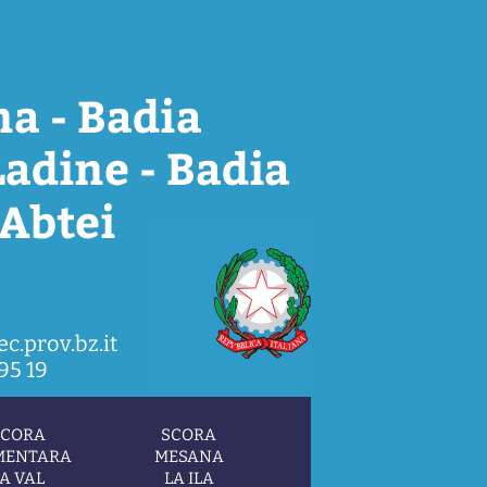
c.prov.bz.it
95 19
SCORA
SCORA
MENTARA
MESANA
A VAL
LA ILA