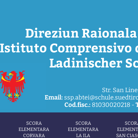
Str. San Line
Email:
ssp.abtei@schule.suedtirol
Cod.fisc.:
81030020218 -
SCORA
SCORA
SCOR
ELEMENTARA
ELEMENTARA
ELEMEN
CORVARA
LA ILA
SAN CIAS