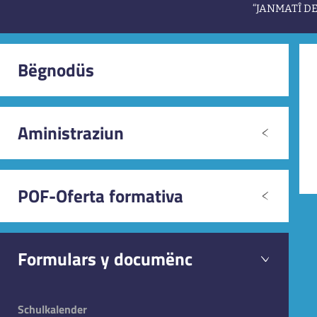
“JANMATÎ D
Bëgnodüs
Aministraziun
Diretur, Secretariat, Orar al publich
POF-Oferta formativa
Nostes priorités
Formulars y documënc
Proietaziuns de mascima
Documento di base POF
Schulkalender