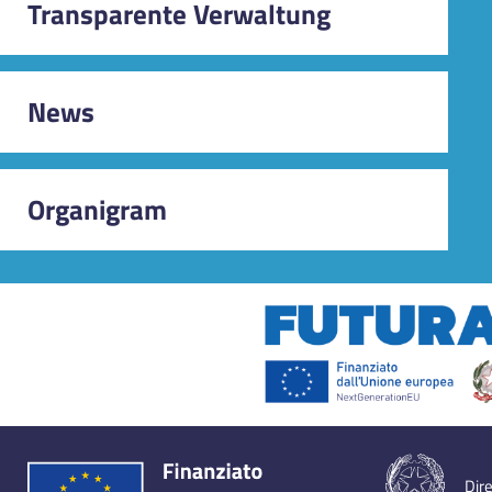
Transparente Verwaltung
SOL: Selbstorganisiertes Lernen
News
Organigram
Dire