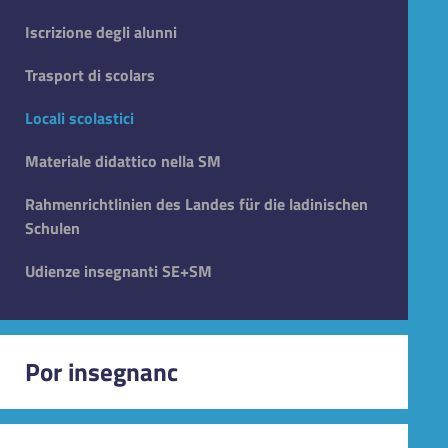
PTOF
Iscrizione degli alunni
Regolamenti scolastici
Trasport di scolars
Alfabetisaziun plurilinguala tles scores ladines
Locali scolastici
Riforma e adempimenti
Materiale didattico nella SM
Curriculum
Rahmenrichtlinien des Landes für die ladinischen
Schulen
Digitalisaziun
Udienze insegnanti SE+SM
Planns d’autaziun SE + SM
Educazione Civica
Por insegnanc
Didattica Digitale Integrata (DDI)
Proiec y Biblioteca