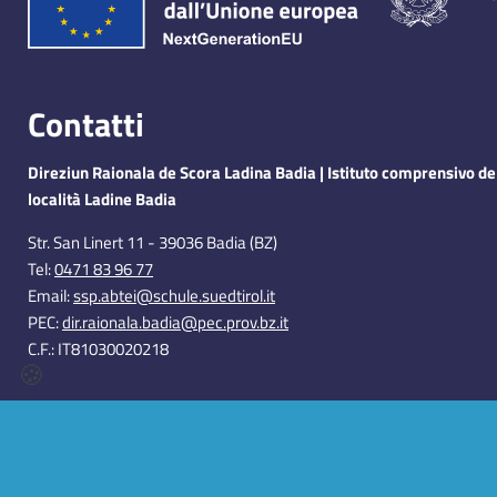
Contatti
Direziun Raionala de Scora Ladina Badia | Istituto comprensivo de
località Ladine Badia
​Str. San Linert 11 - 39036 Badia (BZ)
Tel:
0471 83 96 77
Email:
ssp.abtei@schule.suedtirol.it
PEC:
dir.raionala.badia@pec.prov.bz.it
C.F.: IT81030020218
🍪