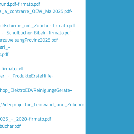
nd.pdf-firmato.pdf
a_a_contrarre_OEW_Mai2025.pdf-
ldschirme_mit_Zubehör-firmato.pdf
-_Schulbücher-Bibeln-firmato.pdf
rzuweisungProvinz2025.pdf
srl_-
.pdf
firmato.pdf
er_-_ProdukteErsteHilfe-
Shop_ElektroEDVReinigungsGeräte-
_Videoprojektor_Leinwand_und_Zubehör-
025_-_2028-firmato.pdf
ücher.pdf