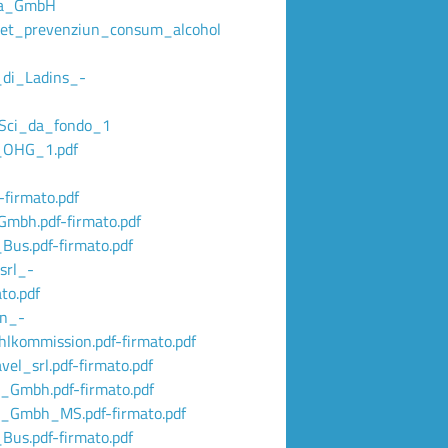
ia_GmbH
iet_prevenziun_consum_alcohol
di_Ladins_-
_Sci_da_fondo_1
_OHG_1.pdf
firmato.pdf
mbh.pdf-firmato.pdf
us.pdf-firmato.pdf
srl_-
to.pdf
en_-
ommission.pdf-firmato.pdf
el_srl.pdf-firmato.pdf
_Gmbh.pdf-firmato.pdf
r_Gmbh_MS.pdf-firmato.pdf
us.pdf-firmato.pdf