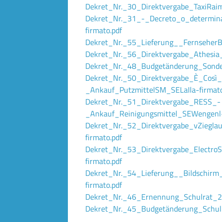
Dekret_Nr._30_Direktvergabe_TaxiRaimu
Dekret_Nr._31_-_Decreto_o_determin
firmato.pdf
Dekret_Nr._55_Lieferung__FernseherBi
Dekret_Nr._56_Direktvergabe_Athesia_
Dekret_Nr._48_Budgetänderung_Sonde
Dekret_Nr._50_Direktvergabe_È_Così_
_Ankauf_PutzmittelSM_SELaIla-firmato
Dekret_Nr._51_Direktvergabe_RESS_-
_Ankauf_Reinigungsmittel_SEWengenl-
Dekret_Nr._52_Direktvergabe_vZieglau
firmato.pdf
Dekret_Nr._53_Direktvergabe_Electro
firmato.pdf
Dekret_Nr._54_Lieferung__Bildschirm
firmato.pdf
Dekret_Nr._46_Ernennung_Schulrat_2
Dekret_Nr._45_Budgetänderung_Schulb