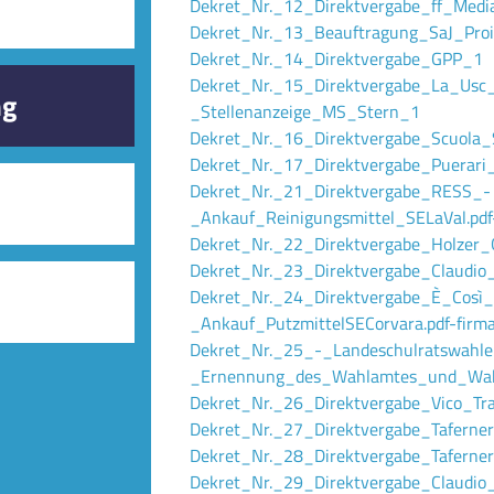
Dekret_Nr._12_Direktvergabe_ff_Med
Dekret_Nr._13_Beauftragung_SaJ_Pro
Dekret_Nr._14_Direktvergabe_GPP_1
Dekret_Nr._15_Direktvergabe_La_Usc_
ng
_Stellenanzeige_MS_Stern_1
es ladines
Dekret_Nr._16_Direktvergabe_Scuola
Dekret_Nr._17_Direktvergabe_Puerari
Dekret_Nr._21_Direktvergabe_RESS_-
_Ankauf_Reinigungsmittel_SELaVal.pdf-
 ladinischen
Dekret_Nr._22_Direktvergabe_Holzer_G
Dekret_Nr._23_Direktvergabe_Claudio_B
Dekret_Nr._24_Direktvergabe_È_Così_
_Ankauf_PutzmittelSECorvara.pdf-firma
Dekret_Nr._25_-_Landeschulratswahl
_Ernennung_des_Wahlamtes_und_Wahlk
Dekret_Nr._26_Direktvergabe_Vico_Trav
Dekret_Nr._27_Direktvergabe_Taferner
Dekret_Nr._28_Direktvergabe_Taferne
Dekret_Nr._29_Direktvergabe_Claudio_B