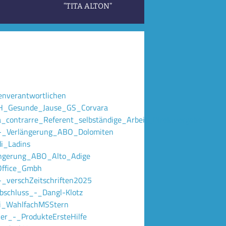
“TITA ALTON”
nverantwortlichen
H_Gesunde_Jause_GS_Corvara
ontrarre_Referent_selbständige_Arbeit_Direktvergabe
_-_Verlängerung_ABO_Dolomiten
i_Ladins
ängerung_ABO_Alto_Adige
Office_Gmbh
_verschZeitschriften2025
bschluss_-_Dangl-Klotz
di_WahlfachMSStern
er_-_ProdukteErsteHilfe