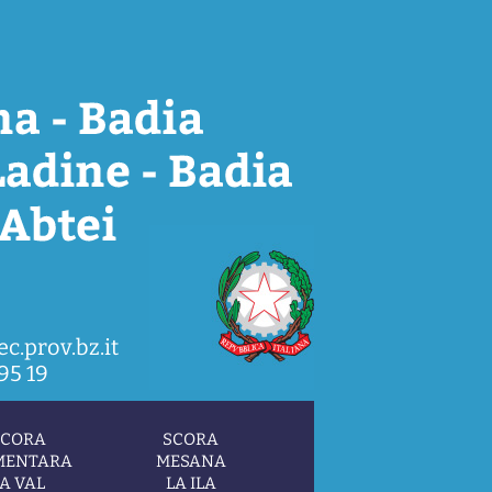
c.prov.bz.it
95 19
SCORA
SCORA
MENTARA
MESANA
A VAL
LA ILA