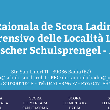
Str. San Linert 11 - 39036 Badia (BZ)
i@schule.suedtirol.it
-
PEC:
dir.raionala.badia@pe
:
81030020218 -
Tel:
0471 83 96 77 -
Fax:
0471 83 
A
SCORA
SCORA
TARA
ELEMENTARA
ELEMENTARA
ELE
A
SAN CIASCIAN
BADIA
L