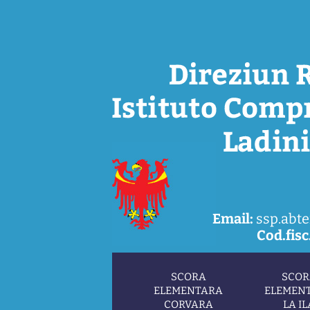
Email:
ssp.abte
Cod.fisc.
SCORA
SCOR
ELEMENTARA
ELEMEN
CORVARA
LA IL