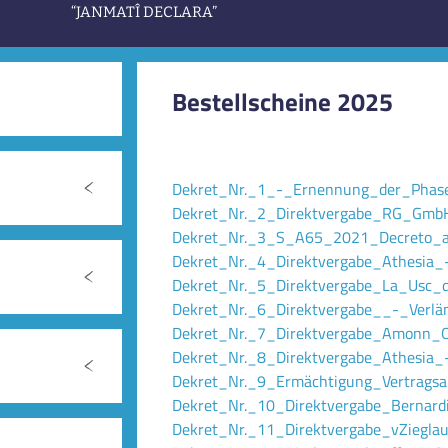
“JANMATÎ DECLARA”
Bestellscheine 2025
Dekret_Nr._1_-_Ernennung_der_Phase
Dekret_Nr._2_Direktvergabe_RG_Gmb
Dekret_Nr._3_S_A65_2021_Decreto_a_c
Dekret_Nr._4_Direktvergabe_Athesia
Dekret_Nr._5_Direktvergabe_La_Usc_d
Dekret_Nr._6_Direktvergabe__-_Verl
Dekret_Nr._7_Direktvergabe_Amonn_
Dekret_Nr._8_Direktvergabe_Athesia_-
Dekret_Nr._9_Ermächtigung_Vertragsa
Dekret_Nr._10_Direktvergabe_Bernar
Dekret_Nr._11_Direktvergabe_vZieglau